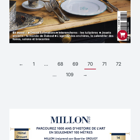
←
1
…
68
69
70
71
72
…
109
→