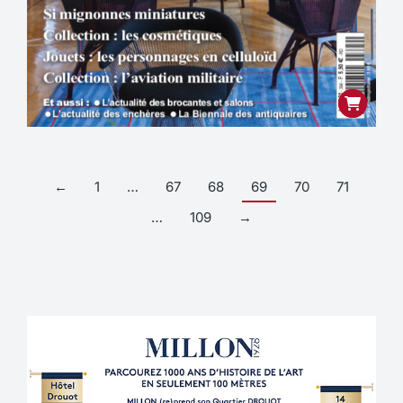
←
1
…
67
68
69
70
71
…
109
→