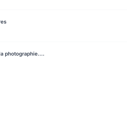
res
a photographie....