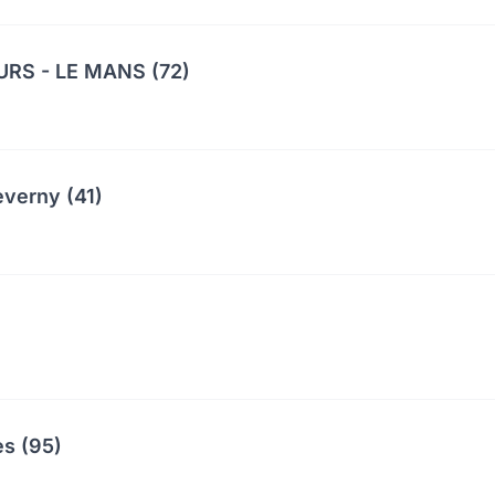
RS - LE MANS (72)
everny (41)
es (95)