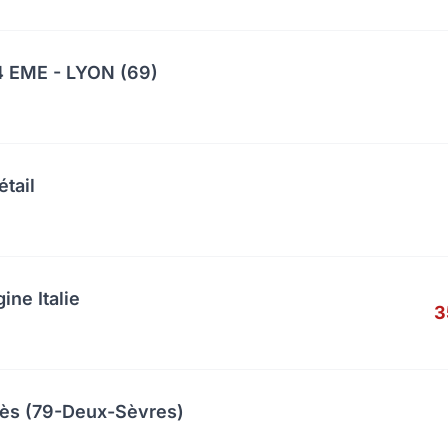
 EME - LYON (69)
étail
ine Italie
3
cès (79-Deux-Sèvres)