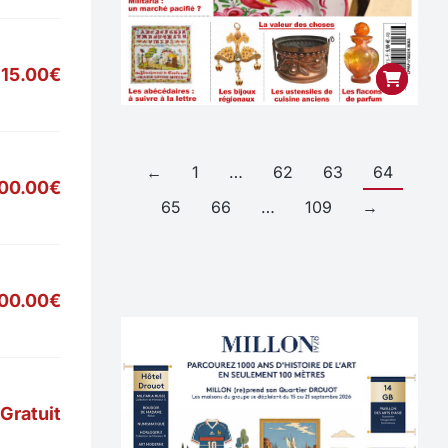
15.00€
←
1
…
62
63
64
00.00€
65
66
…
109
→
700.00€
Gratuit