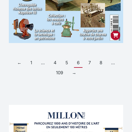
←
1
…
4
5
6
7
8
…
109
→