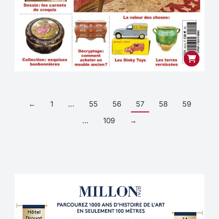
←
1
…
55
56
57
58
59
…
109
→