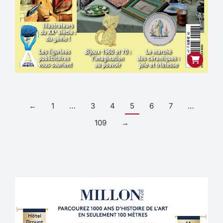
←
1
…
3
4
5
6
7
…
109
→