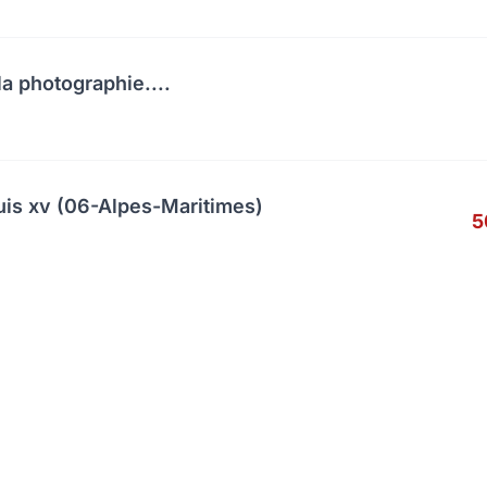
a photographie....
uis xv (06-Alpes-Maritimes)
5