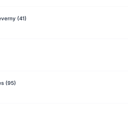
everny (41)
es (95)