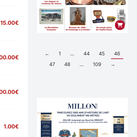
15.00€
←
1
…
44
45
46
00.00€
47
48
…
109
→
700.00€
1.00€