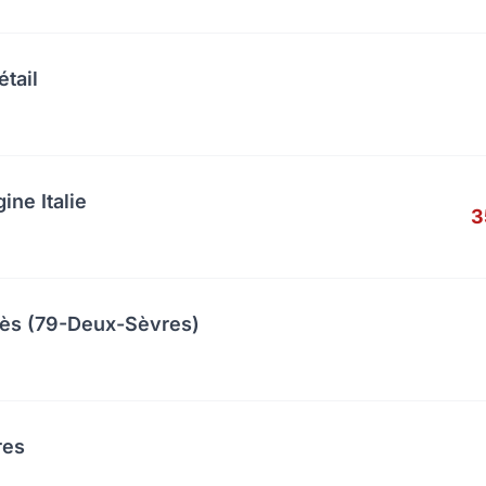
étail
ine Italie
3
cès (79-Deux-Sèvres)
res