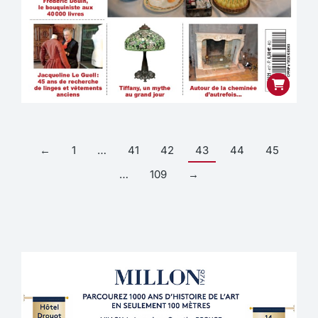
←
1
…
41
42
43
44
45
…
109
→