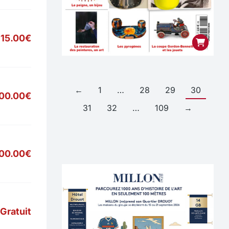
15.00€
←
1
…
28
29
30
00.00€
31
32
…
109
→
700.00€
Gratuit