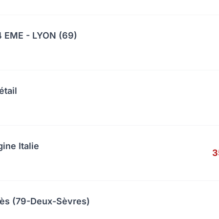
 EME - LYON (69)
étail
ine Italie
3
cès (79-Deux-Sèvres)