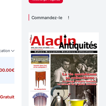
Commandez-le !
cation
000.00€
Gratuit