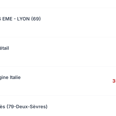
 EME - LYON (69)
étail
ine Italie
3
cès (79-Deux-Sèvres)