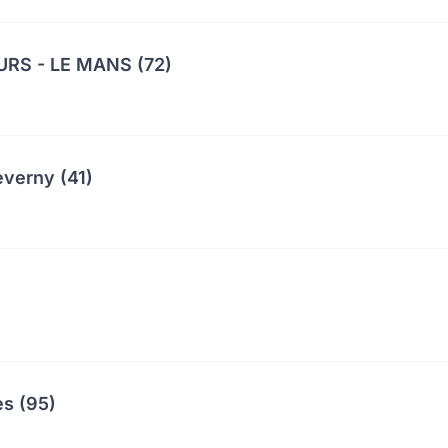
RS - LE MANS (72)
everny (41)
es (95)