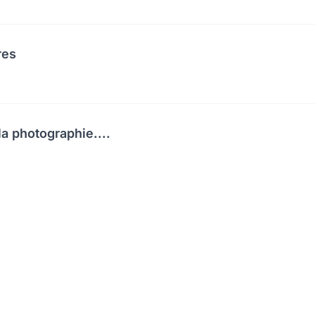
res
a photographie....