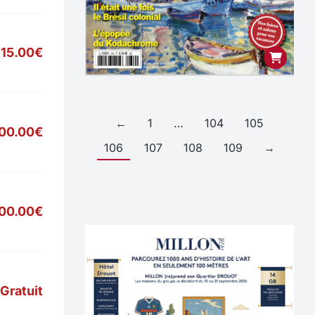
15.00€
←
1
…
104
105
00.00€
106
107
108
109
→
700.00€
Gratuit