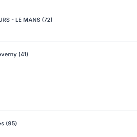
RS - LE MANS (72)
everny (41)
es (95)