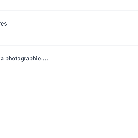
res
a photographie....