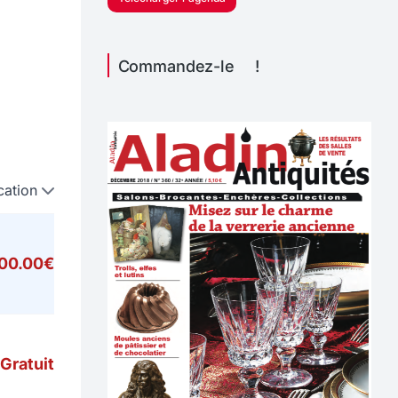
Commandez-le !
cation
000.00€
Gratuit