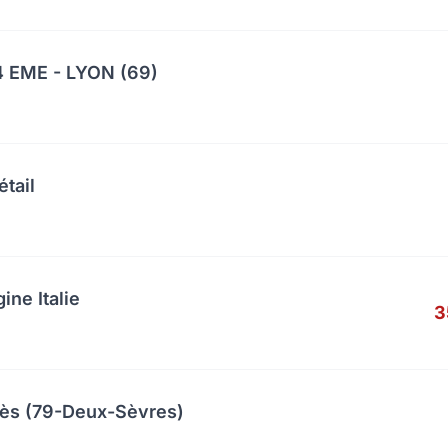
 EME - LYON (69)
étail
ine Italie
3
cès (79-Deux-Sèvres)