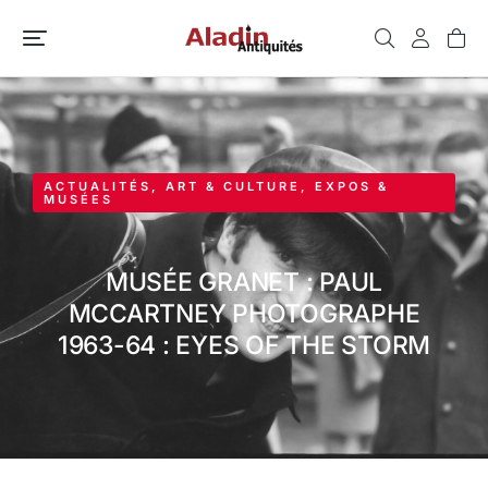
ACTUALITÉS
,
ART & CULTURE
,
EXPOS &
MUSÉES
MUSÉE GRANET : PAUL
MCCARTNEY PHOTOGRAPHE
1963-64 : EYES OF THE STORM