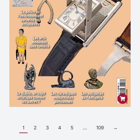
1
2
3
4
5
…
109
→