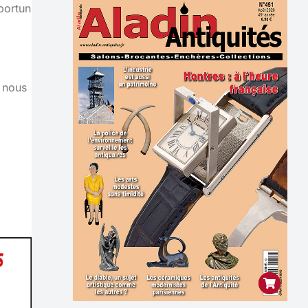
portun
 nous