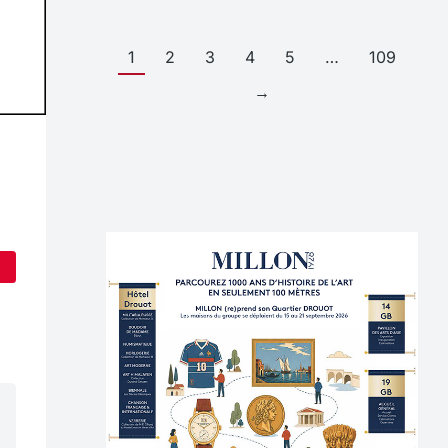
1
2
3
4
5
…
109
→