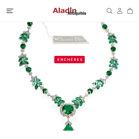
ENCHÈRES
21 mai : Rare collection de bijoux
Couture Christian Dior