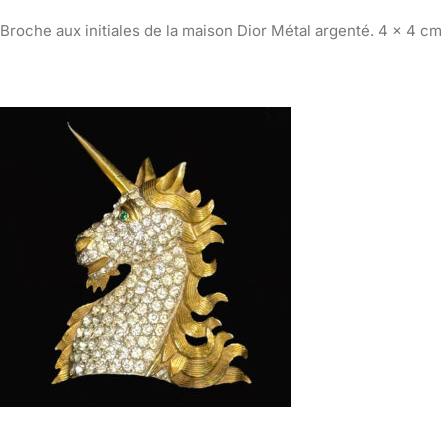
Broche aux initiales de la maison Dior Métal argenté. 4 x 4 cm