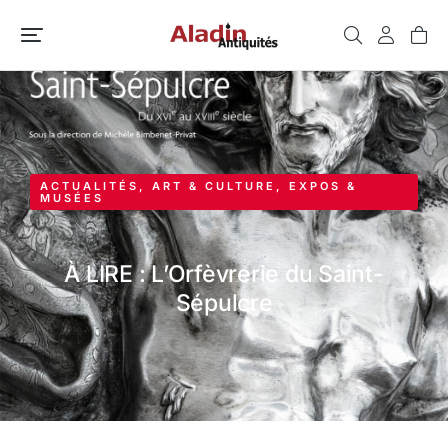
ACTUALITÉS
,
ART & CULTURE
,
EXPOS &
MUSÉES
À LIRE : L’Orfèvrerie du Saint-
Sépulcre