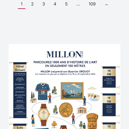
1
2
3
4
5
…
109
→