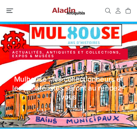
ACTUALITÉS
,
ANTIQUITÉS ET COLLECTIONS
,
EXPOS & MUSÉES
Mulhouse : les collectionneurs et
les philatélistes seront au rendez-
vous