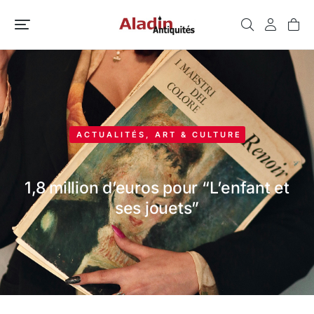
ACTUALITÉS
,
ART & CULTURE
1,8 million d’euros pour “L’enfant et
ses jouets”