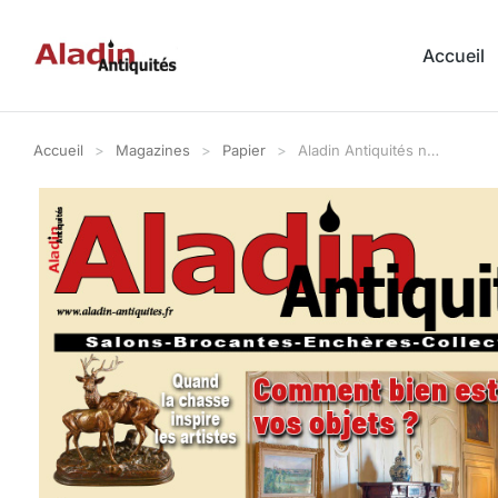
Accueil
Accueil
Magazines
Papier
Aladin Antiquités n…
Vous êtes ici :