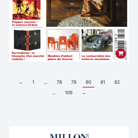
←
1
…
78
79
80
81
82
…
109
→