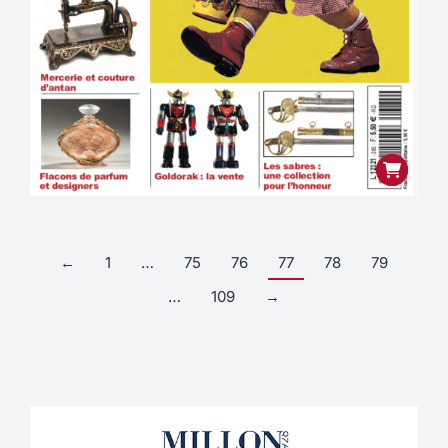
←
1
…
75
76
77
78
79
…
109
→