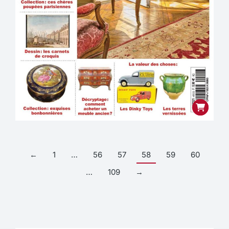
←
1
…
56
57
58
59
60
…
109
→