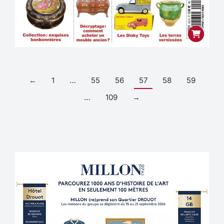
←
1
…
55
56
57
58
59
…
109
→