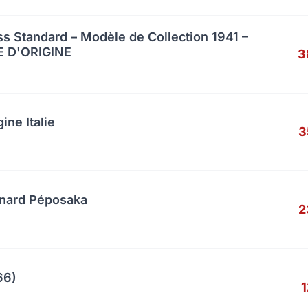
s Standard – Modèle de Collection 1941 –
 D'ORIGINE
3
ine Italie
3
anard Péposaka
2
66)
1