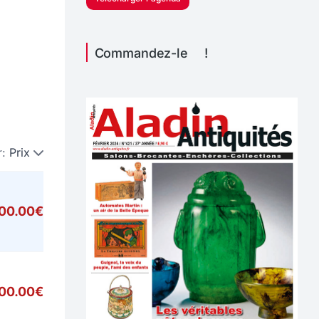
Commandez-le !
r:
Prix
000.00€
00.00€