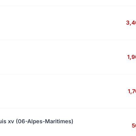
3,4
1,
1,
uis xv (06-Alpes-Maritimes)
5