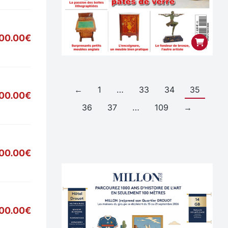
00.00€
←
1
…
33
34
35
900.00€
36
37
…
109
→
700.00€
00.00€