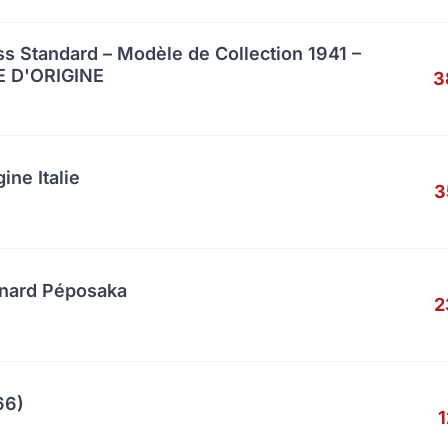
s Standard – Modèle de Collection 1941 –
 D'ORIGINE
3
ine Italie
3
anard Péposaka
2
66)
1