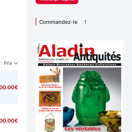
Commandez-le !
r:
Prix
000.00€
00.00€