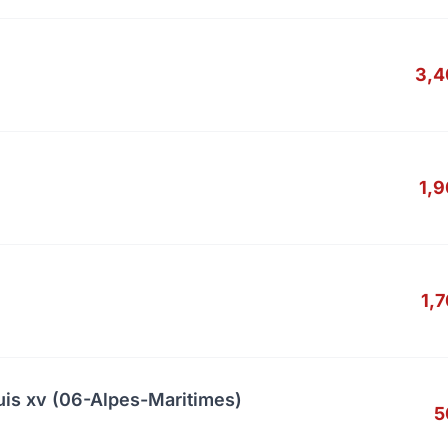
3,4
1,
1,
uis xv (06-Alpes-Maritimes)
5