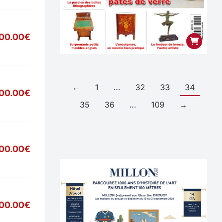
00.00€
←
1
…
32
33
34
900.00€
35
36
…
109
→
700.00€
00.00€