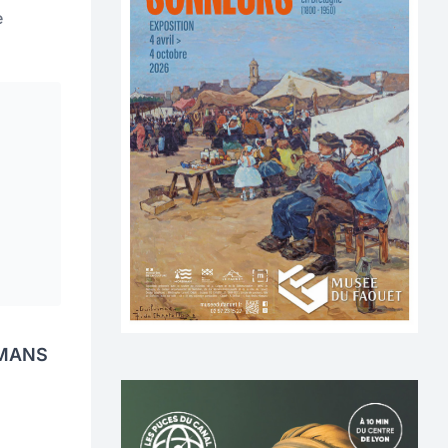
e
 MANS