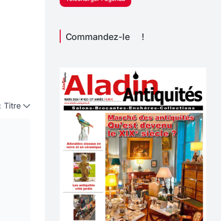
Commandez-le !
:
Titre