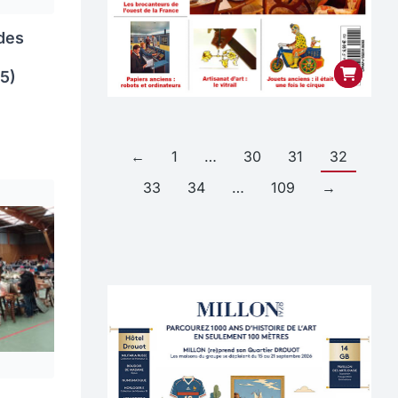
des
75)
←
1
…
30
31
32
33
34
…
109
→