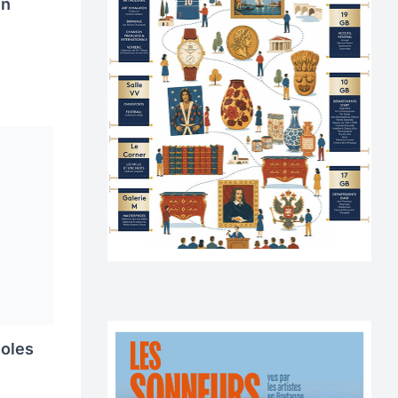
in
noles