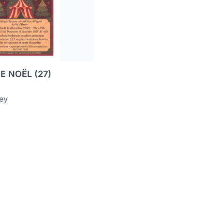
 NOËL (27)
zey