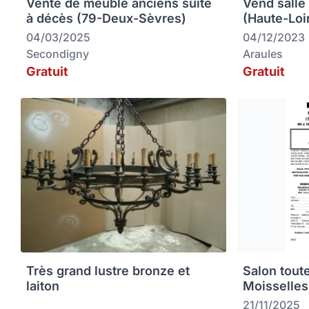
Vente de meuble anciens suite
Vend salle
à décès (79-Deux-Sèvres)
(Haute-Loi
04/03/2025
04/12/2023
Secondigny
Araules
Gratuit
Gratuit
Très grand lustre bronze et
Salon tout
laiton
Moisselles
21/11/2025