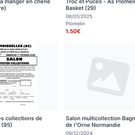
 à manger en chêne
Troc et Puces - As Plomel
re)
Basket (29)
08/01/2025
Plomelin
1.50€
es collections de
Salon multicollection Bag
 (95)
de l'Orne Normandie
09/12/2024