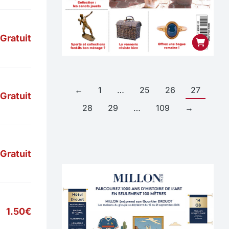
Gratuit
←
1
…
25
26
27
Gratuit
28
29
…
109
→
Gratuit
1.50€