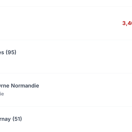
3,4
es (95)
'Orne Normandie
ie
rnay (51)