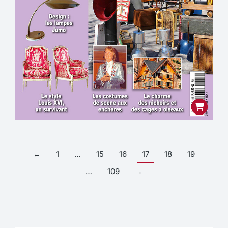
←
1
…
15
16
17
18
19
…
109
→