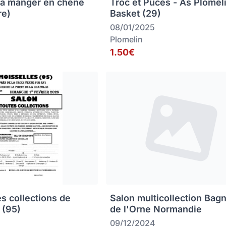
 à manger en chêne
Troc et Puces - As Plomel
re)
Basket (29)
08/01/2025
Plomelin
1.50€
es collections de
Salon multicollection Bag
 (95)
de l'Orne Normandie
09/12/2024