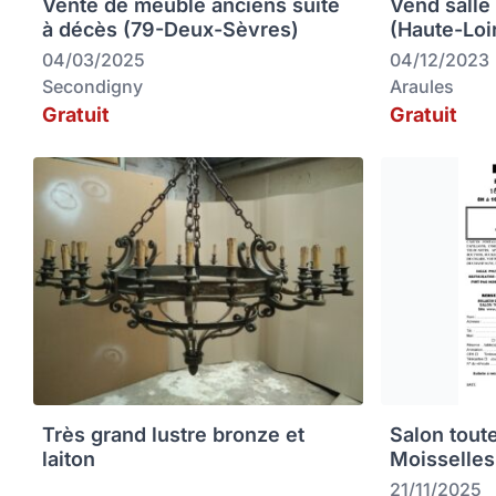
Vente de meuble anciens suite
Vend salle
à décès (79-Deux-Sèvres)
(Haute-Loi
04/03/2025
04/12/2023
Secondigny
Araules
Gratuit
Gratuit
Très grand lustre bronze et
Salon tout
laiton
Moisselles
21/11/2025