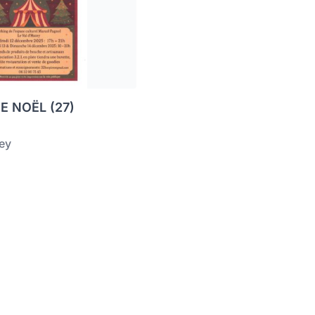
 NOËL (27)
zey