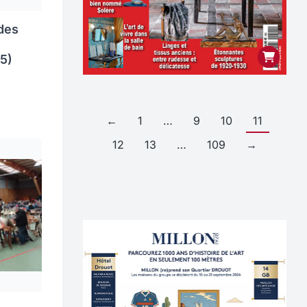
des
75)
←
1
…
9
10
11
12
13
…
109
→