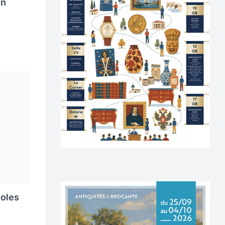
in
noles