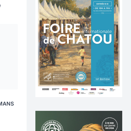
e
 MANS