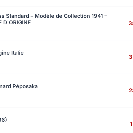
s Standard – Modèle de Collection 1941 –
 D'ORIGINE
3
ine Italie
3
anard Péposaka
2
66)
1