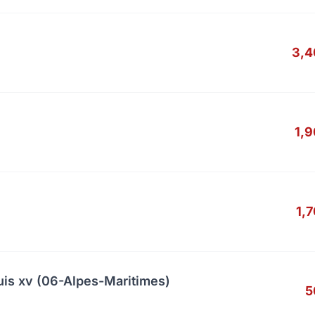
3,4
1,
1,
uis xv (06-Alpes-Maritimes)
5