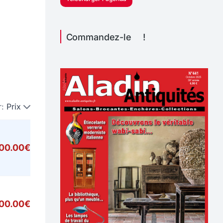
Commandez-le !
r:
Prix
000.00€
00.00€