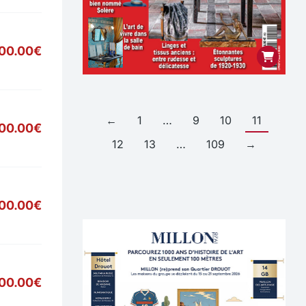
00.00€
←
1
…
9
10
11
900.00€
12
13
…
109
→
700.00€
00.00€