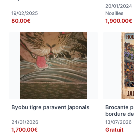
20/01/2024
19/02/2025
Noailles
80.00€
1,900.00€
Byobu tigre paravent japonais
Brocante p
bordure de
24/01/2026
13/07/2026
1,700.00€
Gratuit