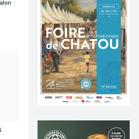
alon
S