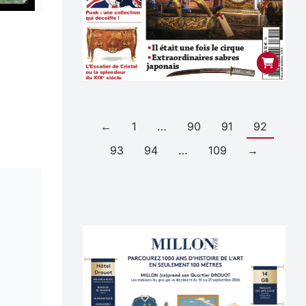
←
1
…
90
91
92
93
94
…
109
→