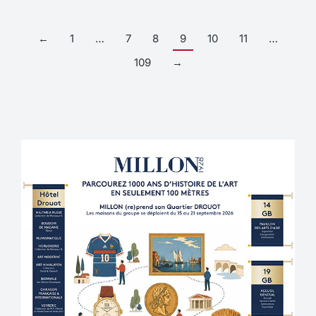
←
1
…
7
8
9
10
11
…
109
→