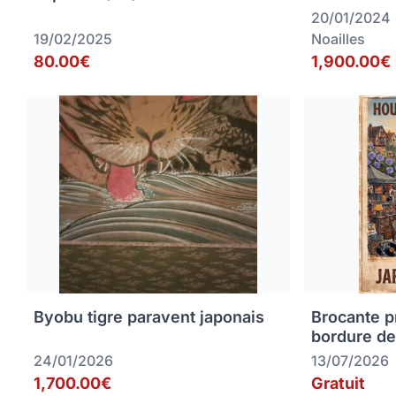
20/01/2024
19/02/2025
Noailles
80.00€
1,900.00€
Byobu tigre paravent japonais
Brocante p
bordure de
24/01/2026
13/07/2026
1,700.00€
Gratuit