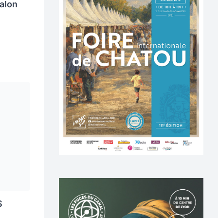
alon
S