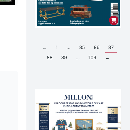
←
1
…
85
86
87
88
89
…
109
→