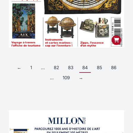
←
1
…
82
83
84
85
86
…
109
→