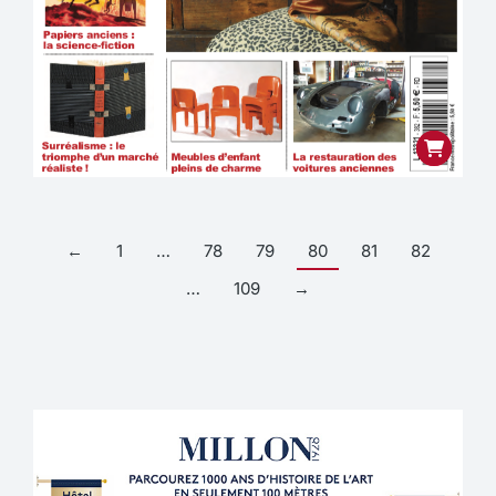
←
1
…
78
79
80
81
82
…
109
→