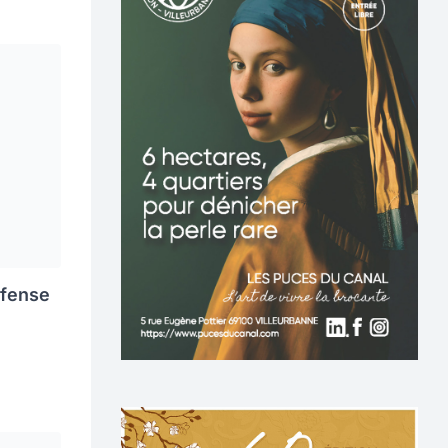
éfense