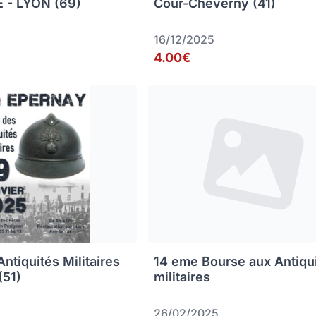
 - LYON (69)
Cour-Cheverny (41)
16/12/2025
4.00€
ntiquités Militaires
14 eme Bourse aux Antiqu
(51)
militaires
26/02/2025