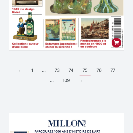
←
1
…
73
74
75
76
77
…
109
→