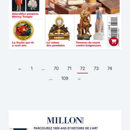
←
1
…
70
71
72
73
74
…
109
→