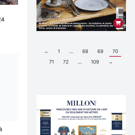
24
←
1
…
68
69
70
71
72
…
109
→
à