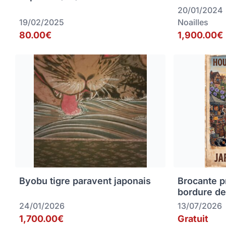
20/01/2024
19/02/2025
Noailles
80.00€
1,900.00€
Byobu tigre paravent japonais
Brocante p
bordure de
24/01/2026
13/07/2026
1,700.00€
Gratuit