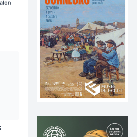
alon
S