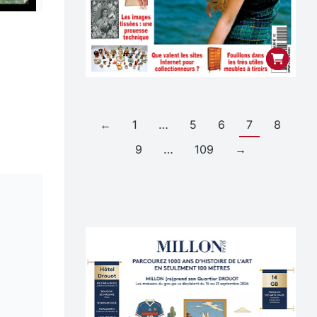
←
1
…
5
6
7
8
9
…
109
→