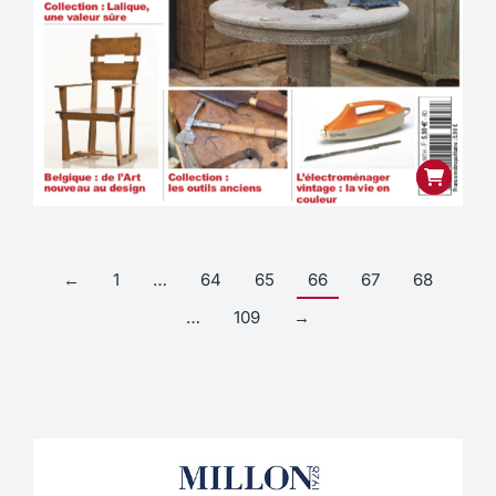
←
1
…
64
65
66
67
68
…
109
→