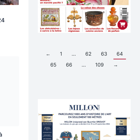
24
←
1
…
62
63
64
65
66
…
109
→
à