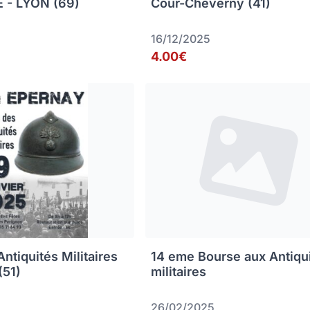
 - LYON (69)
Cour-Cheverny (41)
16/12/2025
4.00€
ntiquités Militaires
14 eme Bourse aux Antiqu
(51)
militaires
26/02/2025