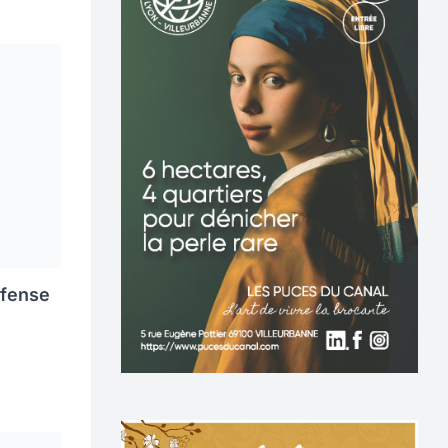
éfense