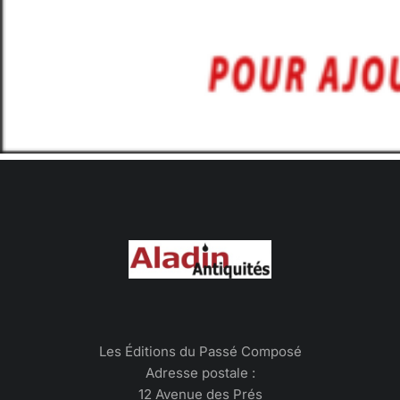
Les Éditions du Passé Composé
Adresse postale :
12 Avenue des Prés