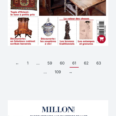
←
1
…
59
60
61
62
63
…
109
→