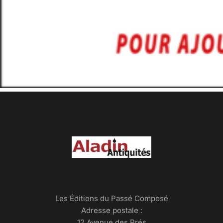
Les Éditions du Passé Composé
Adresse postale :
12 Avenue des Prés