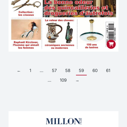
←
1
…
57
58
59
60
61
…
109
→