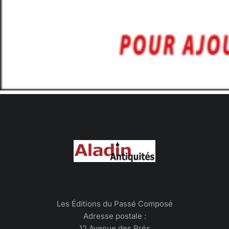
Les Éditions du Passé Composé
Adresse postale :
12 Avenue des Prés