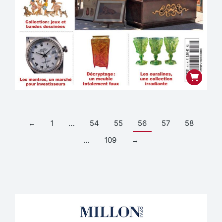
←
1
…
54
55
56
57
58
…
109
→