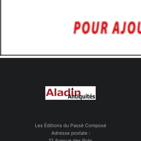
Les Éditions du Passé Composé
Adresse postale :
12 Avenue des Prés