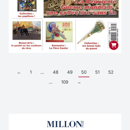
←
1
…
48
49
50
51
52
…
109
→