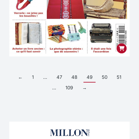
←
1
…
47
48
49
50
51
…
109
→