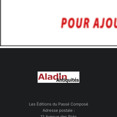
Les Éditions du Passé Composé
Adresse postale :
12 Avenue des Prés