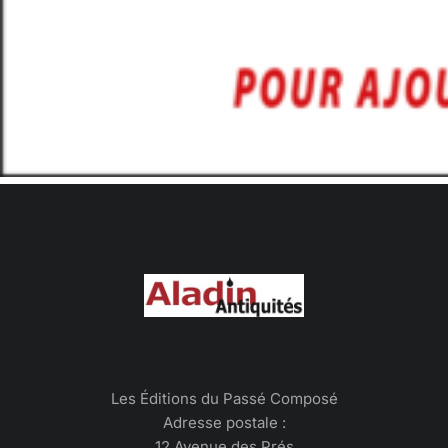
Les Éditions du Passé Composé
Adresse postale :
12 Avenue des Prés