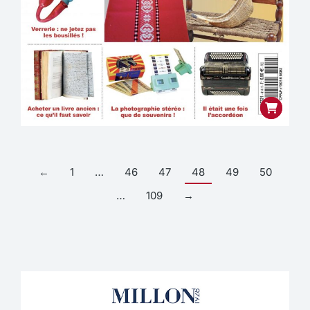
←
1
…
46
47
48
49
50
…
109
→