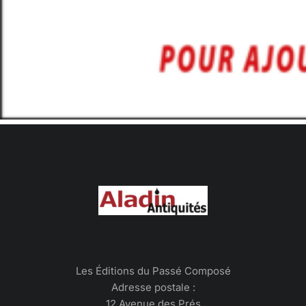
Les Éditions du Passé Composé
Adresse postale :
12 Avenue des Prés