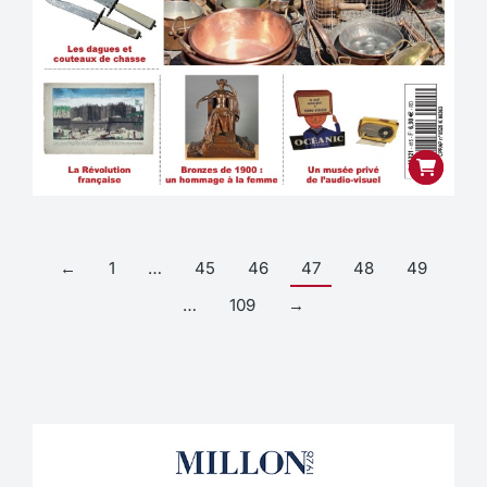
←
1
…
45
46
47
48
49
…
109
→