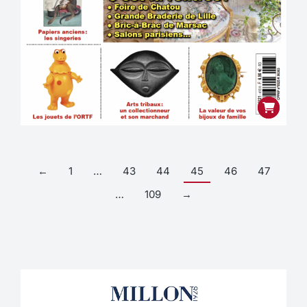
←
1
…
43
44
45
46
47
…
109
→