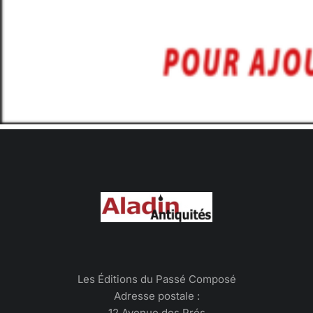
Les Éditions du Passé Composé
Adresse postale :
12 Avenue des Prés